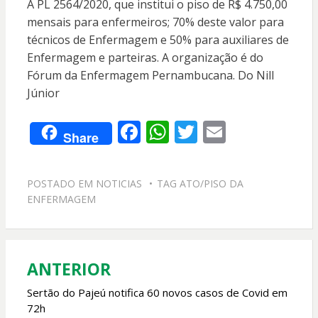
A PL 2564/2020, que institui o piso de R$ 4.750,00
mensais para enfermeiros; 70% deste valor para
técnicos de Enfermagem e 50% para auxiliares de
Enfermagem e parteiras. A organização é do
Fórum da Enfermagem Pernambucana. Do Nill
Júnior
F
W
T
E
Share
ac
h
w
m
e
at
itt
ai
POSTADO EM
NOTICIAS
TAG
ATO/PISO DA
b
s
er
l
ENFERMAGEM
o
A
o
p
k
p
ANTERIOR
Navegação
de
Sertão do Pajeú notifica 60 novos casos de Covid em
72h