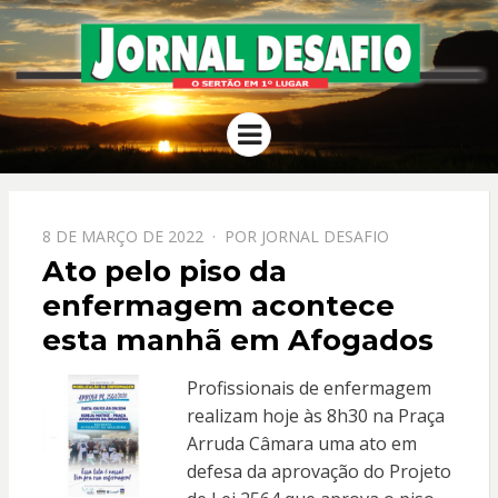
JORNAL
O Sertão em 1º Lugar
Menu
DESAFIO
PPOSTADO
8 DE MARÇO DE 2022
POR
JORNAL DESAFIO
EM
Ato pelo piso da
enfermagem acontece
esta manhã em Afogados
Profissionais de enfermagem
realizam hoje às 8h30 na Praça
Arruda Câmara uma ato em
defesa da aprovação do Projeto