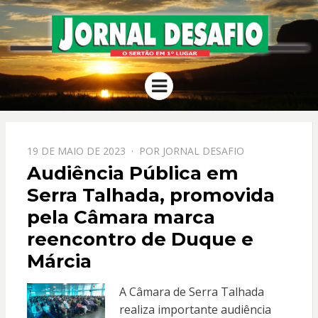
JORNAL
O Sertão em 1º Lugar
Menu
DESAFIO
PPOSTADO
19 DE MAIO DE 2023
POR
JORNAL DESAFIO
EM
Audiência Pública em
Serra Talhada, promovida
pela Câmara marca
reencontro de Duque e
Márcia
A Câmara de Serra Talhada
realiza importante audiência