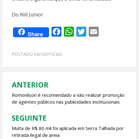
Do Nill Júnior
F
W
T
E
Share
ac
h
w
m
e
at
itt
ai
POSTADO EM
NOTICIAS
b
s
er
l
o
A
o
p
ANTERIOR
Navegação
k
p
de
Romonilson é recomendado a não realizar promoção
de agentes públicos nas publicidades institucionais
Post
SEGUINTE
Multa de R$ 80 mil foi aplicada em Serra Talhada por
retirada ilegal de areia