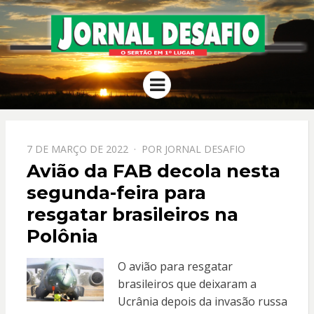
JORNAL
O Sertão em 1º Lugar
Menu
DESAFIO
PPOSTADO
7 DE MARÇO DE 2022
POR
JORNAL DESAFIO
EM
Avião da FAB decola nesta
segunda-feira para
resgatar brasileiros na
Polônia
O avião para resgatar
brasileiros que deixaram a
Ucrânia depois da invasão russa