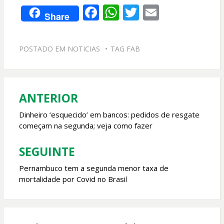
F
W
T
E
Share
ac
h
w
m
e
at
itt
ai
POSTADO EM
NOTICIAS
TAG
FAB
b
s
er
l
o
A
o
p
ANTERIOR
Navegação
k
p
de
Dinheiro ‘esquecido’ em bancos: pedidos de resgate
começam na segunda; veja como fazer
Post
SEGUINTE
Pernambuco tem a segunda menor taxa de
mortalidade por Covid no Brasil