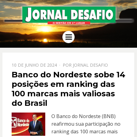
JORNAL
O Sertão em 1º Lugar
Menu
DESAFIO
PPOSTADO
10 DE JUNHO DE 2024
POR
JORNAL DESAFIO
EM
Banco do Nordeste sobe 14
posições em ranking das
100 marcas mais valiosas
do Brasil
O Banco do Nordeste (BNB)
reafirmou sua participação no
ranking das 100 marcas mais