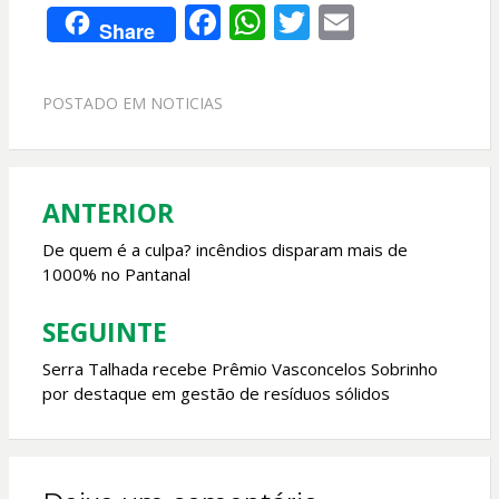
F
W
T
E
Share
ac
h
w
m
e
at
itt
ai
POSTADO EM
NOTICIAS
b
s
er
l
o
A
o
p
ANTERIOR
Navegação
k
p
de
De quem é a culpa? incêndios disparam mais de
1000% no Pantanal
Post
SEGUINTE
Serra Talhada recebe Prêmio Vasconcelos Sobrinho
por destaque em gestão de resíduos sólidos