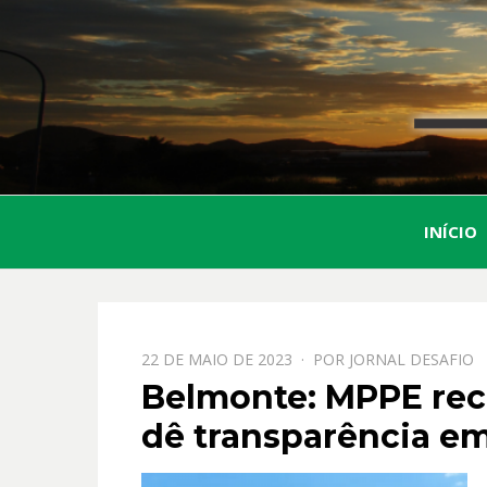
INÍCIO
PPOSTADO
22 DE MAIO DE 2023
POR
JORNAL DESAFIO
EM
Belmonte: MPPE rec
dê transparência em 