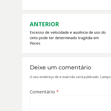
b
s
er
l
o
A
o
p
k
p
ANTERIOR
Navegação
Excesso de velocidade e ausência de uso do
de
cinto pode ter determinado tragédia em
Post
Flores
Deixe um comentário
O seu endereço de e-mail não será publicado.
Campos
Comentário
*