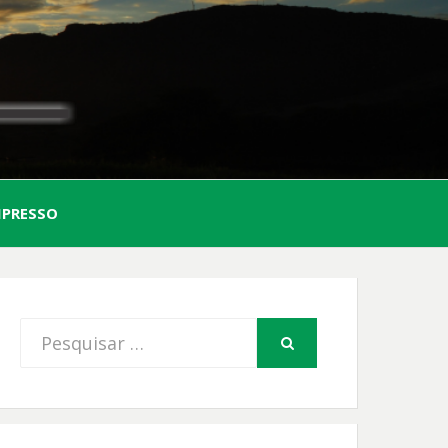
AL
MPRESSO
FIO
Procurar
PESQUISAR
por: