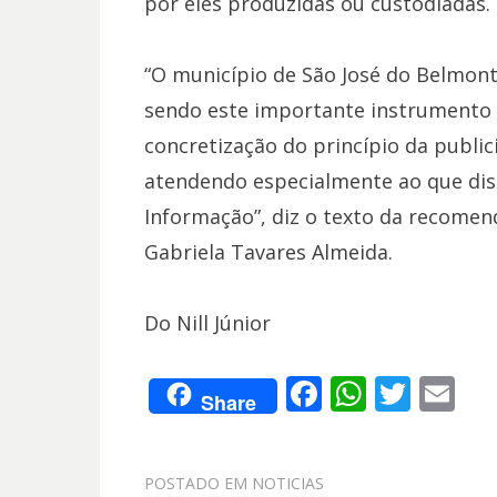
por eles produzidas ou custodiadas.
“O município de São José do Belmont
sendo este importante instrumento 
concretização do princípio da public
atendendo especialmente ao que dispõ
Informação”, diz o texto da recomen
Gabriela Tavares Almeida.
Do Nill Júnior
F
W
T
E
Share
ac
h
w
m
e
at
itt
ai
POSTADO EM
NOTICIAS