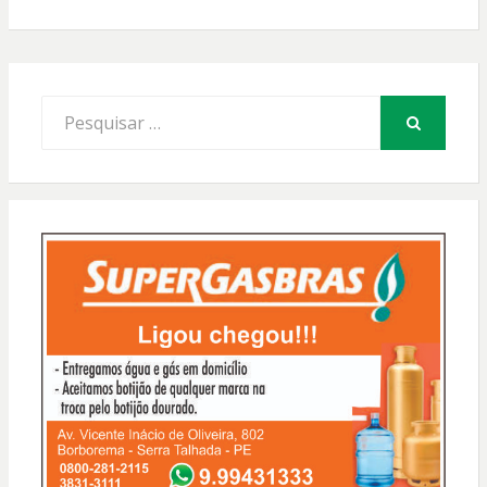
Procurar
por:
PESQUISAR