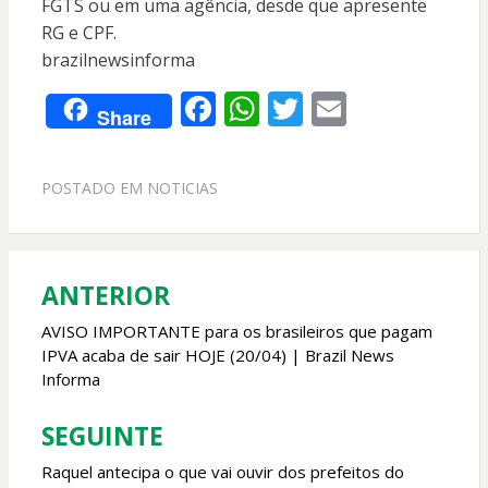
FGTS ou em uma agência, desde que apresente
RG e CPF.
brazilnewsinforma
F
W
T
E
Share
ac
h
w
m
e
at
itt
ai
POSTADO EM
NOTICIAS
b
s
er
l
o
A
o
p
ANTERIOR
Navegação
k
p
de
AVISO IMPORTANTE para os brasileiros que pagam
IPVA acaba de sair HOJE (20/04) | Brazil News
Post
Informa
SEGUINTE
Raquel antecipa o que vai ouvir dos prefeitos do