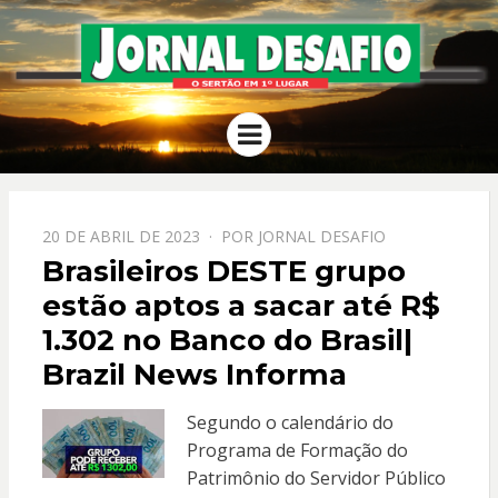
JORNAL
O Sertão em 1º Lugar
Menu
DESAFIO
PPOSTADO
20 DE ABRIL DE 2023
POR
JORNAL DESAFIO
EM
Brasileiros DESTE grupo
estão aptos a sacar até R$
1.302 no Banco do Brasil|
Brazil News Informa
Segundo o calendário do
Programa de Formação do
Patrimônio do Servidor Público