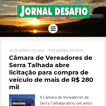
JORNAL
O Sertão em 1º Lugar
Menu
DESAFIO
PPOSTADO
20 DE JUNHO DE 2023
POR
JORNAL DESAFIO
EM
Câmara de Vereadores de
Serra Talhada abre
licitação para compra de
veículo de mais de R$ 280
mil
A Câmara de Vereadores de
Serra Talhada abriu um aviso