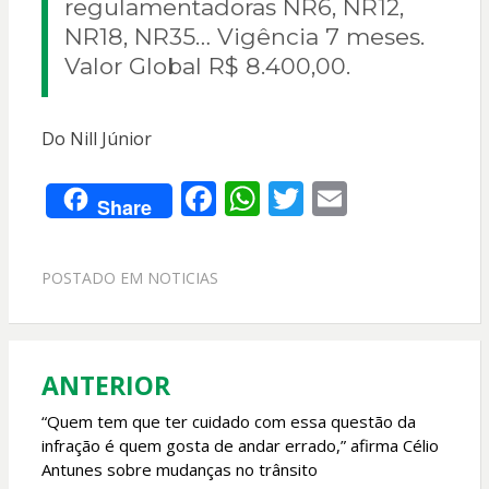
regulamentadoras NR6, NR12,
NR18, NR35… Vigência 7 meses.
Valor Global R$ 8.400,00.
Do Nill Júnior
F
W
T
E
Share
ac
h
w
m
e
at
itt
ai
POSTADO EM
NOTICIAS
b
s
er
l
o
A
o
p
ANTERIOR
Navegação
k
p
de
“Quem tem que ter cuidado com essa questão da
infração é quem gosta de andar errado,” afirma Célio
Post
Antunes sobre mudanças no trânsito