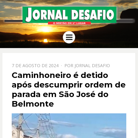
JORNAL
O Sertão em 1º Lugar
Menu
DESAFIO
PPOSTADO
7 DE AGOSTO DE 2024
POR
JORNAL DESAFIO
EM
Caminhoneiro é detido
após descumprir ordem de
parada em São José do
Belmonte