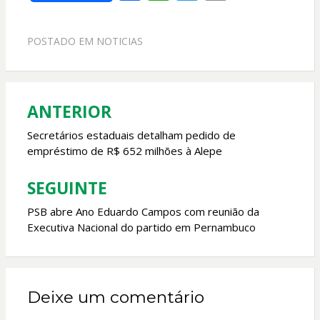
ac
h
w
m
e
at
itt
ai
POSTADO EM
NOTICIAS
b
s
er
l
o
A
o
p
ANTERIOR
Navegação
k
p
de
Secretários estaduais detalham pedido de
empréstimo de R$ 652 milhões à Alepe
Post
SEGUINTE
PSB abre Ano Eduardo Campos com reunião da
Executiva Nacional do partido em Pernambuco
Deixe um comentário