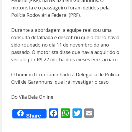
Federal (PRF), na BR 423 em Garanhuns. O
motorista e o passageiro foram detidos pela
Polícia Rodoviária Federal (PRF).
Durante a abordagem, a equipe realizou uma
consulta detalhada e descobriu que o carro havia
sido roubado no dia 11 de novembro do ano
passado. O motorista disse que havia adquirido o
veículo por R$ 22 mil, há dois meses em Caruaru.
O homem foi encaminhado à Delegacia de Polícia
Civil de Garanhuns, que irá investigar o caso.
Do Vila Bela Online
F
W
T
E
Share
ac
h
w
m
e
at
itt
ai