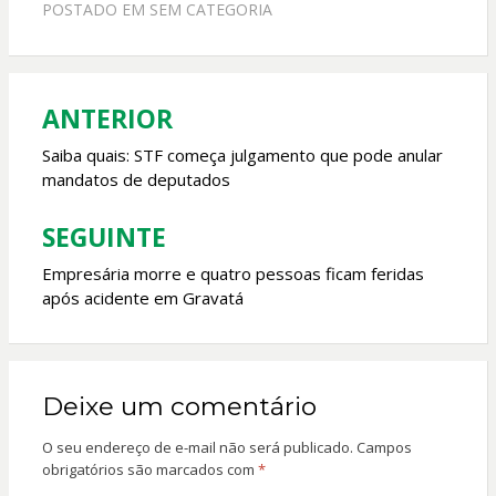
POSTADO EM
SEM CATEGORIA
b
s
er
l
o
A
o
p
ANTERIOR
Navegação
k
p
de
Saiba quais: STF começa julgamento que pode anular
mandatos de deputados
Post
SEGUINTE
Empresária morre e quatro pessoas ficam feridas
após acidente em Gravatá
Deixe um comentário
O seu endereço de e-mail não será publicado.
Campos
obrigatórios são marcados com
*