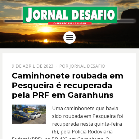
JORNAL
O Sertão em 1º Lugar
Menu
DESAFIO
PPOSTADO
9 DE ABRIL DE 2023
POR
JORNAL DESAFIO
EM
Caminhonete roubada em
Pesqueira é recuperada
pela PRF em Garanhuns
Uma caminhonete que havia
sido roubada em Pesqueira foi
recuperada nesta quinta-feira
(6), pela Polícia Rodoviária