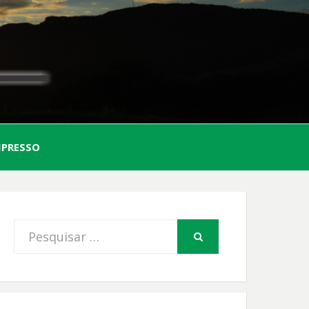
AL
MPRESSO
FIO
Procurar
PESQUISAR
por: