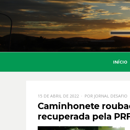
INÍCIO
PPOSTADO
15 DE ABRIL DE 2022
POR
JORNAL DESAFIO
EM
Caminhonete rouba
recuperada pela PRF