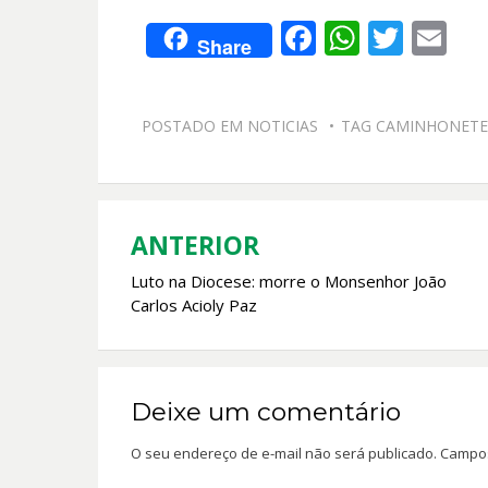
F
W
T
E
Share
ac
h
w
m
e
at
itt
ai
POSTADO EM
NOTICIAS
TAG
CAMINHONETE/
b
s
er
l
o
A
o
p
k
p
ANTERIOR
Navegação
Luto na Diocese: morre o Monsenhor João
de
Carlos Acioly Paz
Post
Deixe um comentário
O seu endereço de e-mail não será publicado.
Campos