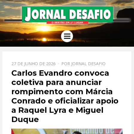
JORNAL
O Sertão em 1º Lugar
Menu
DESAFIO
PPOSTADO
27 DE JUNHO DE 2026
POR
JORNAL DESAFIO
EM
Carlos Evandro convoca
coletiva para anunciar
rompimento com Márcia
Conrado e oficializar apoio
a Raquel Lyra e Miguel
Duque