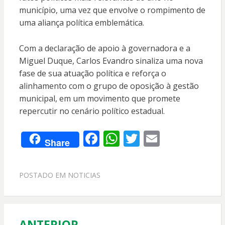
município, uma vez que envolve o rompimento de
uma aliança política emblemática.
Com a declaração de apoio à governadora e a
Miguel Duque, Carlos Evandro sinaliza uma nova
fase de sua atuação política e reforça o
alinhamento com o grupo de oposição à gestão
municipal, em um movimento que promete
repercutir no cenário político estadual.
F
W
T
E
Share
ac
h
w
m
e
at
itt
ai
POSTADO EM
NOTICIAS
b
s
er
l
o
A
o
p
ANTERIOR