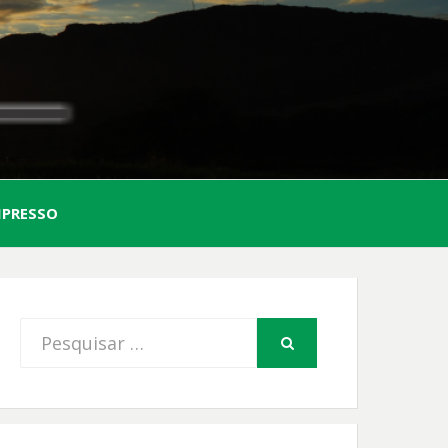
AL
MPRESSO
FIO
Procurar
PESQUISAR
por: