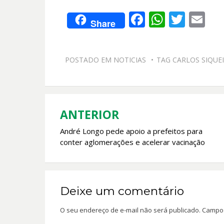
F
W
T
E
Share
ac
h
w
m
e
at
itt
ai
POSTADO EM
NOTICIAS
TAG
CARLOS SIQUE
b
s
er
l
o
A
o
p
k
p
ANTERIOR
Navegação
André Longo pede apoio a prefeitos para
de
conter aglomerações e acelerar vacinação
Post
Deixe um comentário
O seu endereço de e-mail não será publicado.
Campos