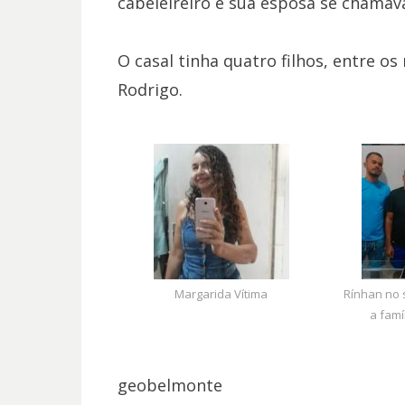
cabeleireiro e sua esposa se chamav
O casal tinha quatro filhos, entre os
Rodrigo.
Margarida Vítima
Rínhan no 
a famí
geobelmonte