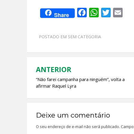
F
W
T
E
Share
ac
h
w
m
e
at
itt
ai
POSTADO EM
SEM CATEGORIA
b
s
er
l
o
A
o
p
k
p
ANTERIOR
Navegação
“Não farei campanha para ninguém”, volta a
de
afirmar Raquel Lyra
Post
Deixe um comentário
O seu endereço de e-mail não será publicado.
Campos