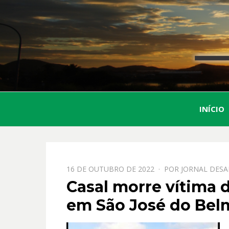
INÍCIO
PPOSTADO
16 DE OUTUBRO DE 2022
POR
JORNAL DESA
EM
Casal morre vítima 
em São José do Bel