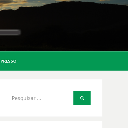
AL
MPRESSO
FIO
Procurar
PESQUISAR
por: