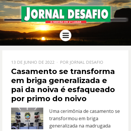
JORNAL
O Sertão em 1º Lugar
Menu
DESAFIO
PPOSTADO
13 DE JUNHO DE 2022
POR
JORNAL DESAFIO
EM
Casamento se transforma
em briga generalizada e
pai da noiva é esfaqueado
por primo do noivo
Uma cerimônia de casamento se
transformou em briga
generalizada na madrugada