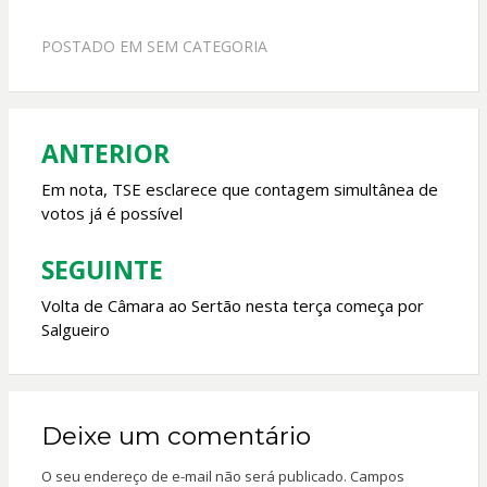
ac
h
w
m
e
at
itt
ai
POSTADO EM
SEM CATEGORIA
b
s
er
l
o
A
o
p
ANTERIOR
Navegação
k
p
de
Em nota, TSE esclarece que contagem simultânea de
votos já é possível
Post
SEGUINTE
Volta de Câmara ao Sertão nesta terça começa por
Salgueiro
Deixe um comentário
O seu endereço de e-mail não será publicado.
Campos