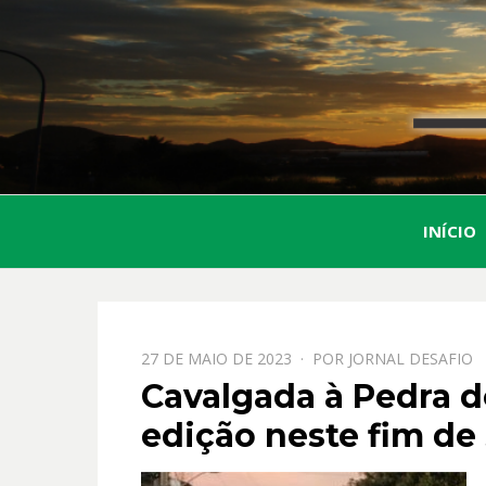
INÍCIO
PPOSTADO
27 DE MAIO DE 2023
POR
JORNAL DESAFIO
EM
Cavalgada à Pedra d
edição neste fim d