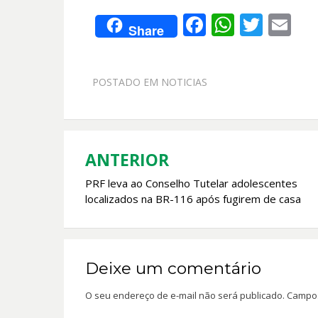
F
W
T
E
Share
ac
h
w
m
e
at
itt
ai
POSTADO EM
NOTICIAS
b
s
er
l
o
A
o
p
k
p
ANTERIOR
Navegação
PRF leva ao Conselho Tutelar adolescentes
de
localizados na BR-116 após fugirem de casa
Post
Deixe um comentário
O seu endereço de e-mail não será publicado.
Campos