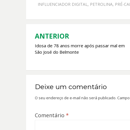
b
s
er
l
INFLUENCIADOR DIGITAL
,
PETROLINA
,
PRÉ-C
o
A
o
p
k
p
ANTERIOR
Navegação
Idosa de 78 anos morre após passar mal em
de
São José do Belmonte
Post
Deixe um comentário
O seu endereço de e-mail não será publicado.
Campos
Comentário
*