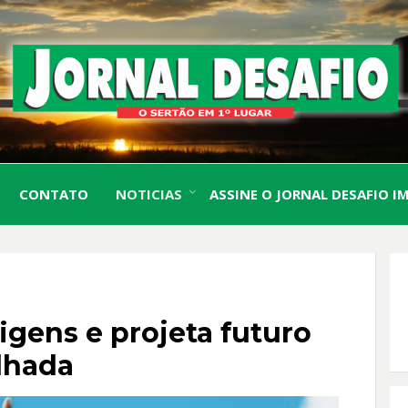
O Sertão em 1º Lugar
JORN
CONTATO
NOTICIAS
ASSINE O JORNAL DESAFIO I
DESA
igens e projeta futuro
alhada