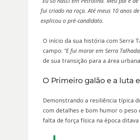
“Eu só nasci em Petrolina. Meu pai é d
fui criado na roça. Até meus 10 anos de
explicou o pré-candidato.
O início da sua história com Serra
campo:
“E fui morar em Serra Talhad
de sua transição para a área urbana
O Primeiro galão e a luta
Demonstrando a resiliência típica 
com detalhes e bom humor o peso do
falta de força física na época ditav