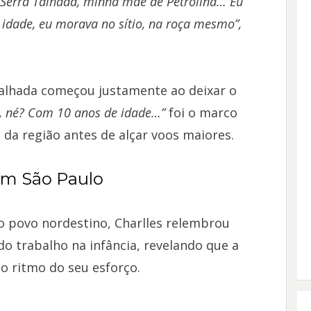
e Serra Talhada, minha mãe de Petrolina… Eu
 idade, eu morava no sítio, na roça mesmo”,
 Talhada começou justamente ao deixar o
a, né? Com 10 anos de idade…”
foi o marco
 da região antes de alçar voos maiores.
 em São Paulo
do povo nordestino, Charlles relembrou
 trabalho na infância, revelando que a
a o ritmo do seu esforço.