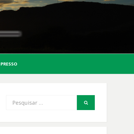
AL
MPRESSO
FIO
Procurar
PESQUISAR
por: