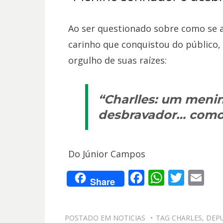
Ao ser questionado sobre como se a
carinho que conquistou do público,
orgulho de suas raízes:
“Charlles: um menin
desbravador… como 
Do Júnior Campos
F
W
T
E
Share
ac
h
w
m
e
at
itt
ai
POSTADO EM
NOTICIAS
TAG
CHARLES
,
DEP