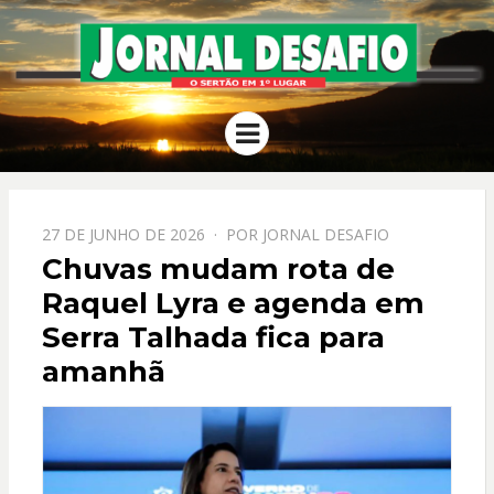
JORNAL
O Sertão em 1º Lugar
Menu
DESAFIO
PPOSTADO
27 DE JUNHO DE 2026
POR
JORNAL DESAFIO
EM
Chuvas mudam rota de
Raquel Lyra e agenda em
Serra Talhada fica para
amanhã