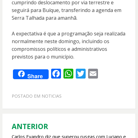
cumprindo deslocamento por via terrestre e
seguirá para Buíque, transferindo a agenda em
Serra Talhada para amanhã.
A expectativa é que a programação seja realizada
normalmente neste domingo, incluindo os
compromissos políticos e administrativos
previstos para o município.
F
W
T
E
Share
ac
h
w
m
e
at
itt
ai
POSTADO EM
NOTICIAS
b
s
er
l
o
A
o
p
ANTERIOR
Navegação
k
p
de
Carlos Evandro diz que superou rusgas com Luciano e