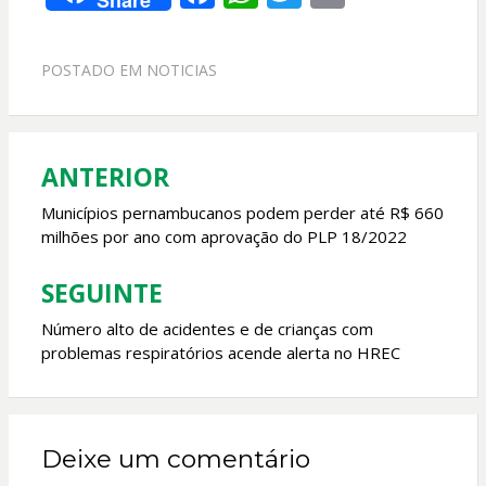
Share
ac
h
w
m
e
at
itt
ai
POSTADO EM
NOTICIAS
b
s
er
l
o
A
o
p
ANTERIOR
Navegação
k
p
de
Municípios pernambucanos podem perder até R$ 660
milhões por ano com aprovação do PLP 18/2022
Post
SEGUINTE
Número alto de acidentes e de crianças com
problemas respiratórios acende alerta no HREC
Deixe um comentário