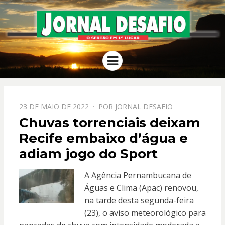
JORNAL
O Sertão em 1º Lugar
Menu
DESAFIO
PPOSTADO
23 DE MAIO DE 2022
POR
JORNAL DESAFIO
EM
Chuvas torrenciais deixam
Recife embaixo d’água e
adiam jogo do Sport
A Agência Pernambucana de
Águas e Clima (Apac) renovou,
na tarde desta segunda-feira
(23), o aviso meteorológico para