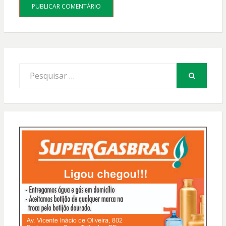
Procurar
por:
PESQUISAR