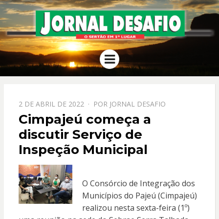
JORNAL
O Sertão em 1º Lugar
Menu
DESAFIO
PPOSTADO
2 DE ABRIL DE 2022
POR
JORNAL DESAFIO
EM
Cimpajeú começa a
discutir Serviço de
Inspeção Municipal
O Consórcio de Integração dos
Municípios do Pajeú (Cimpajeú)
realizou nesta sexta-feira (1º)