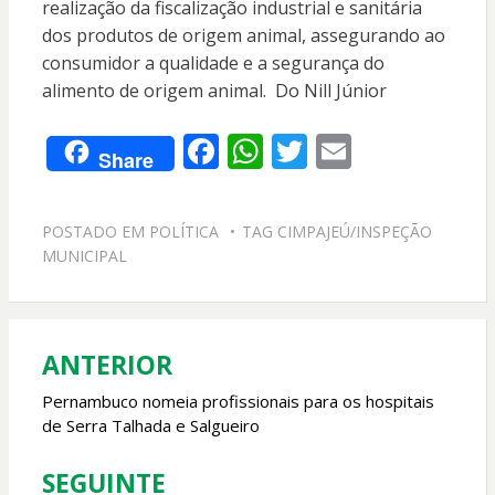
realização da fiscalização industrial e sanitária
dos produtos de origem animal, assegurando ao
consumidor a qualidade e a segurança do
alimento de origem animal. Do Nill Júnior
F
W
T
E
Share
ac
h
w
m
e
at
itt
ai
POSTADO EM
POLÍTICA
TAG
CIMPAJEÚ/INSPEÇÃO
b
s
er
l
MUNICIPAL
o
A
o
p
k
p
ANTERIOR
Navegação
de
Pernambuco nomeia profissionais para os hospitais
de Serra Talhada e Salgueiro
Post
SEGUINTE