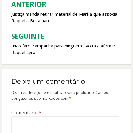
o
p
ANTERIOR
Navegação
k
p
de
Justiça manda retirar material de Marília que associa
Raquel a Bolsonaro
Post
SEGUINTE
“Não farei campanha para ninguém”, volta a afirmar
Raquel Lyra
Deixe um comentário
O seu endereço de e-mail não será publicado.
Campos
obrigatórios são marcados com
*
Comentário
*