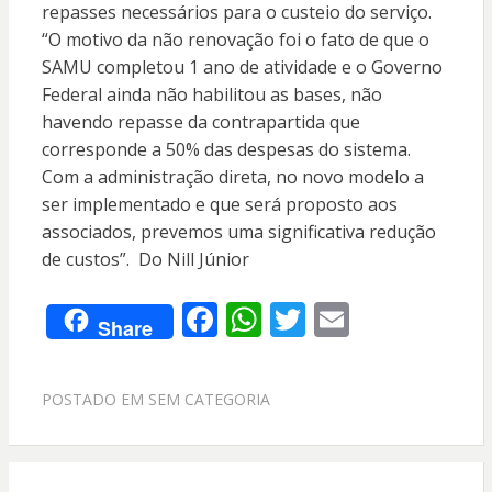
repasses necessários para o custeio do serviço.
“O motivo da não renovação foi o fato de que o
SAMU completou 1 ano de atividade e o Governo
Federal ainda não habilitou as bases, não
havendo repasse da contrapartida que
corresponde a 50% das despesas do sistema.
Com a administração direta, no novo modelo a
ser implementado e que será proposto aos
associados, prevemos uma significativa redução
de custos”. Do Nill Júnior
F
W
T
E
Share
ac
h
w
m
e
at
itt
ai
POSTADO EM
SEM CATEGORIA
b
s
er
l
o
A