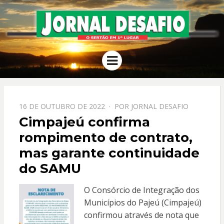
JORNAL
O Sertão em 1º Lugar
Menu
DESAFIO
PPOSTADO
16 DE OUTUBRO DE 2022
POR
JORNAL DESAFIO
EM
Cimpajeú confirma
rompimento de contrato,
mas garante continuidade
do SAMU
O Consórcio de Integração dos
Municípios do Pajeú (Cimpajeú)
confirmou através de nota que