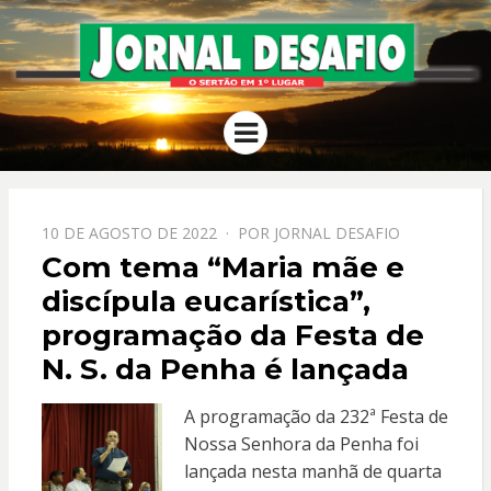
JORNAL
O Sertão em 1º Lugar
Menu
DESAFIO
PPOSTADO
10 DE AGOSTO DE 2022
POR
JORNAL DESAFIO
EM
Com tema “Maria mãe e
discípula eucarística”,
programação da Festa de
N. S. da Penha é lançada
A programação da 232ª Festa de
Nossa Senhora da Penha foi
lançada nesta manhã de quarta