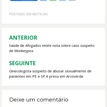
ac
h
w
m
e
at
itt
ai
POSTADO EM
NOTICIAS
b
s
er
l
o
A
o
p
ANTERIOR
Navegação
k
p
de
Saúde de Afogados emite nota sobre caso suspeito
de Monkeypox
Post
SEGUINTE
Ginecologista suspeito de abusar sexualmente de
pacientes em PE e SP é preso em Arcoverde
Deixe um comentário