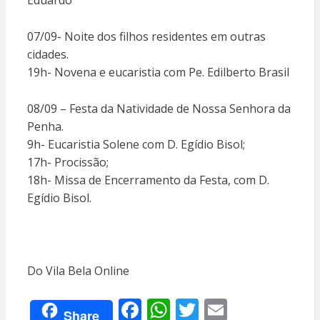
Eduardo
07/09- Noite dos filhos residentes em outras
cidades.
19h- Novena e eucaristia com Pe. Edilberto Brasil
08/09 – Festa da Natividade de Nossa Senhora da
Penha.
9h- Eucaristia Solene com D. Egídio Bisol;
17h- Procissão;
18h- Missa de Encerramento da Festa, com D.
Egídio Bisol.
Do Vila Bela Online
F
W
T
E
Share