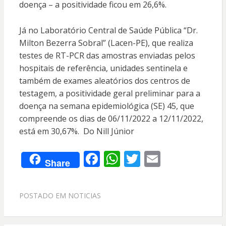
doença – a positividade ficou em 26,6%.
Já no Laboratório Central de Saúde Pública “Dr.
Milton Bezerra Sobral” (Lacen-PE), que realiza
testes de RT-PCR das amostras enviadas pelos
hospitais de referência, unidades sentinela e
também de exames aleatórios dos centros de
testagem, a positividade geral preliminar para a
doença na semana epidemiológica (SE) 45, que
compreende os dias de 06/11/2022 a 12/11/2022,
está em 30,67%. Do Nill Júnior
F
W
T
E
Share
ac
h
w
m
e
at
itt
ai
POSTADO EM
NOTICIAS
b
s
er
l
o
A