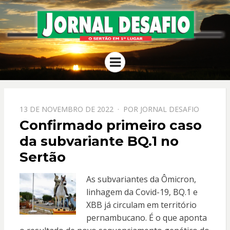
JORNAL
O Sertão em 1º Lugar
Menu
DESAFIO
PPOSTADO
13 DE NOVEMBRO DE 2022
POR
JORNAL DESAFIO
EM
Confirmado primeiro caso
da subvariante BQ.1 no
Sertão
As subvariantes da Ômicron,
linhagem da Covid-19, BQ.1 e
XBB já circulam em território
pernambucano. É o que aponta