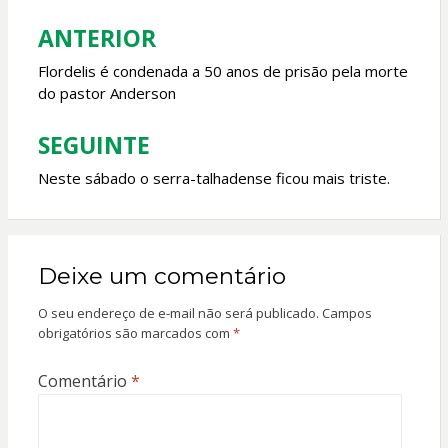
o
p
ANTERIOR
Navegação
k
p
de
Flordelis é condenada a 50 anos de prisão pela morte
do pastor Anderson
Post
SEGUINTE
Neste sábado o serra-talhadense ficou mais triste.
Deixe um comentário
O seu endereço de e-mail não será publicado.
Campos
obrigatórios são marcados com
*
Comentário
*