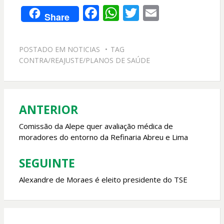
F
W
T
E
Share
ac
h
w
m
e
at
itt
ai
POSTADO EM
NOTICIAS
TAG
b
s
er
l
CONTRA/REAJUSTE/PLANOS DE SAÚDE
o
A
o
p
k
p
ANTERIOR
Navegação
de
Comissão da Alepe quer avaliação médica de
moradores do entorno da Refinaria Abreu e Lima
Post
SEGUINTE
Alexandre de Moraes é eleito presidente do TSE