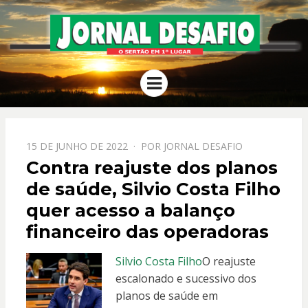
JORNAL
O Sertão em 1º Lugar
Menu
DESAFIO
PPOSTADO
15 DE JUNHO DE 2022
POR
JORNAL DESAFIO
EM
Contra reajuste dos planos
de saúde, Silvio Costa Filho
quer acesso a balanço
financeiro das operadoras
Silvio Costa Filho
O reajuste
escalonado e sucessivo dos
planos de saúde em