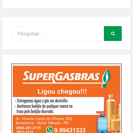
Procurar
por:
PESQUISAR