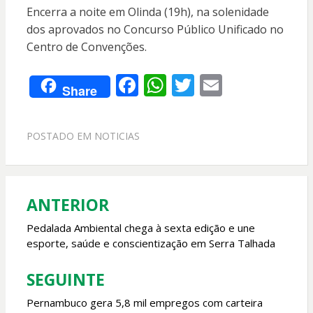
Encerra a noite em Olinda (19h), na solenidade
dos aprovados no Concurso Público Unificado no
Centro de Convenções.
F
W
T
E
Share
ac
h
w
m
e
at
itt
ai
POSTADO EM
NOTICIAS
b
s
er
l
o
A
o
p
ANTERIOR
Navegação
k
p
de
Pedalada Ambiental chega à sexta edição e une
esporte, saúde e conscientização em Serra Talhada
Post
SEGUINTE
Pernambuco gera 5,8 mil empregos com carteira