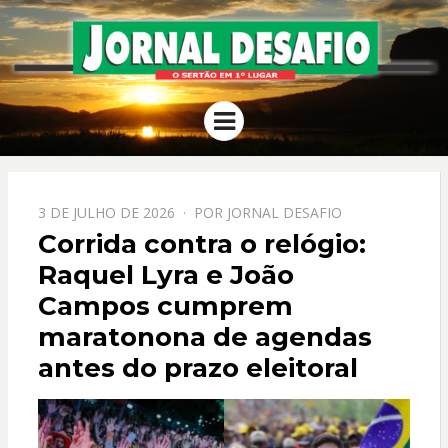
JORNAL
O Sertão em 1º Lugar
Menu
DESAFIO
PPOSTADO
3 DE JULHO DE 2026
POR
JORNAL DESAFIO
EM
Corrida contra o relógio:
Raquel Lyra e João
Campos cumprem
maratonona de agendas
antes do prazo eleitoral