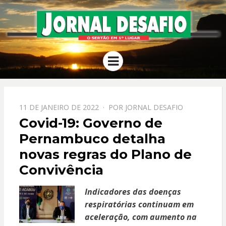
JORNAL
O Sertão em 1º Lugar
Menu
DESAFIO
PPOSTADO
11 DE JANEIRO DE 2022
POR
JORNAL DESAFIO
EM
Covid-19: Governo de
Pernambuco detalha
novas regras do Plano de
Convivência
Indicadores das doenças
respiratórias continuam em
aceleração, com aumento na