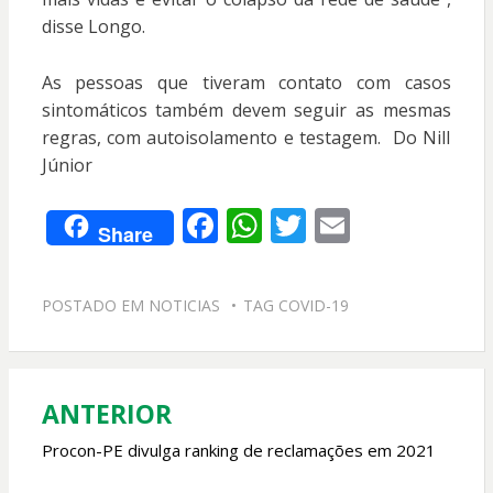
disse Longo.
As pessoas que tiveram contato com casos
sintomáticos também devem seguir as mesmas
regras, com autoisolamento e testagem. Do Nill
Júnior
F
W
T
E
Share
ac
h
w
m
e
at
itt
ai
POSTADO EM
NOTICIAS
TAG
COVID-19
b
s
er
l
o
A
o
p
ANTERIOR
Navegação
k
p
de
Procon-PE divulga ranking de reclamações em 2021
Post