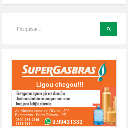
Procurar
por:
PESQUISAR