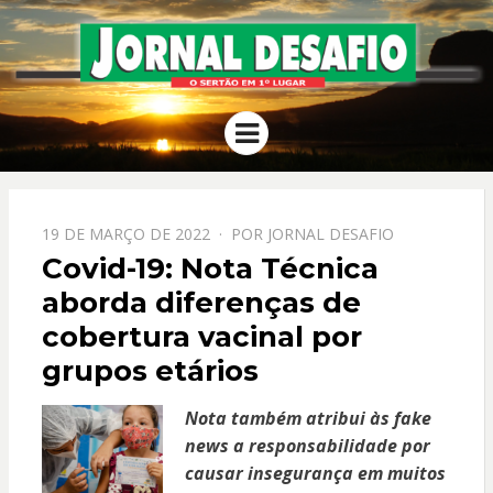
JORNAL
O Sertão em 1º Lugar
Menu
DESAFIO
PPOSTADO
19 DE MARÇO DE 2022
POR
JORNAL DESAFIO
EM
Covid-19: Nota Técnica
aborda diferenças de
cobertura vacinal por
grupos etários
Nota também atribui às fake
news a responsabilidade por
causar insegurança em muitos