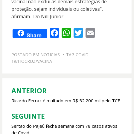
vacinal não exclui as demais estratégias de
proteção, sejam individuais ou coletivas”,
afirmam. Do Nill Júnior
F
W
T
E
Share
ac
h
w
m
e
at
itt
ai
POSTADO EM
NOTICIAS
TAG
COVID-
b
s
er
l
19/FIOCRUZ/VACINA
o
A
o
p
k
p
ANTERIOR
Navegação
de
Ricardo Ferraz é multado em R$ 52.200 mil pelo TCE
Post
SEGUINTE
Sertão do Pajeú fecha semana com 78 casos ativos
de Covid