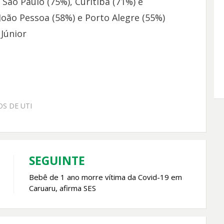
 São Paulo (75%), Curitiba (71%) e
 João Pessoa (58%) e Porto Alegre (55%)
 Júnior
OS DE UTI
SEGUINTE
Bebê de 1 ano morre vítima da Covid-19 em
Caruaru, afirma SES