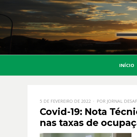
INÍCIO
PPOSTADO
5 DE FEVEREIRO DE 2022
POR
JORNAL DESAF
EM
Covid-19: Nota Técn
nas taxas de ocupaçã