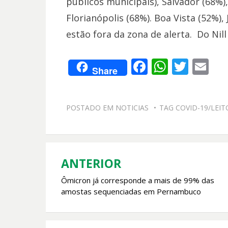
públicos municipais), Salvador (68%),
Florianópolis (68%). Boa Vista (52%),
estão fora da zona de alerta. Do Nill
F
W
T
E
Share
ac
h
w
m
e
at
itt
ai
POSTADO EM
NOTICIAS
TAG
COVID-19/LEIT
b
s
er
l
o
A
o
p
k
p
ANTERIOR
Navegação
Ômicron já corresponde a mais de 99% das
de
amostas sequenciadas em Pernambuco
Post