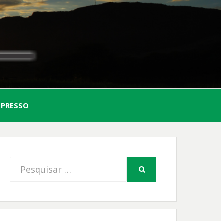
AL
MPRESSO
FIO
Procurar
PESQUISAR
por: