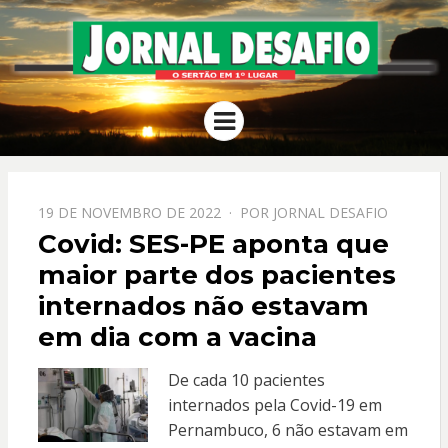
JORNAL
O Sertão em 1º Lugar
Menu
DESAFIO
PPOSTADO
19 DE NOVEMBRO DE 2022
POR
JORNAL DESAFIO
EM
Covid: SES-PE aponta que
maior parte dos pacientes
internados não estavam
em dia com a vacina
De cada 10 pacientes
internados pela Covid-19 em
Pernambuco, 6 não estavam em