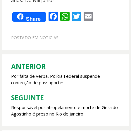
anos. Do Nill júnior
F
W
T
E
Share
ac
h
w
m
e
at
itt
ai
POSTADO EM
NOTICIAS
b
s
er
l
o
A
o
p
ANTERIOR
Navegação
k
p
de
Por falta de verba, Polícia Federal suspende
confecção de passaportes
Post
SEGUINTE
Responsável por atropelamento e morte de Geraldo
Agostinho é preso no Rio de Janeiro