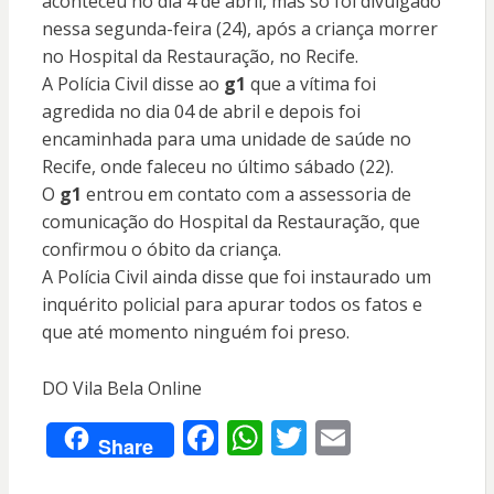
aconteceu no dia 4 de abril, mas só foi divulgado
nessa segunda-feira (24), após a criança morrer
no Hospital da Restauração, no Recife.
A Polícia Civil disse ao
g1
que a vítima foi
agredida no dia 04 de abril e depois foi
encaminhada para uma unidade de saúde no
Recife, onde faleceu no último sábado (22).
O
g1
entrou em contato com a assessoria de
comunicação do Hospital da Restauração, que
confirmou o óbito da criança.
A Polícia Civil ainda disse que foi instaurado um
inquérito policial para apurar todos os fatos e
que até momento ninguém foi preso.
DO Vila Bela Online
F
W
T
E
Share
ac
h
w
m