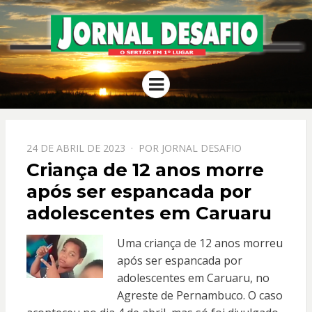
JORNAL
O Sertão em 1º Lugar
Menu
DESAFIO
PPOSTADO
24 DE ABRIL DE 2023
POR
JORNAL DESAFIO
EM
Criança de 12 anos morre
após ser espancada por
adolescentes em Caruaru
Uma criança de 12 anos morreu
após ser espancada por
adolescentes em Caruaru, no
Agreste de Pernambuco. O caso