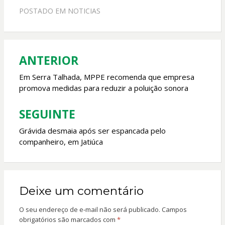
e
at
itt
ai
POSTADO EM
NOTICIAS
b
s
er
l
o
A
o
p
ANTERIOR
Navegação
k
p
de
Em Serra Talhada, MPPE recomenda que empresa
promova medidas para reduzir a poluição sonora
Post
SEGUINTE
Grávida desmaia após ser espancada pelo
companheiro, em Jatiúca
Deixe um comentário
O seu endereço de e-mail não será publicado.
Campos
obrigatórios são marcados com
*