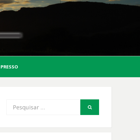
AL
MPRESSO
FIO
Procurar
PESQUISAR
por: