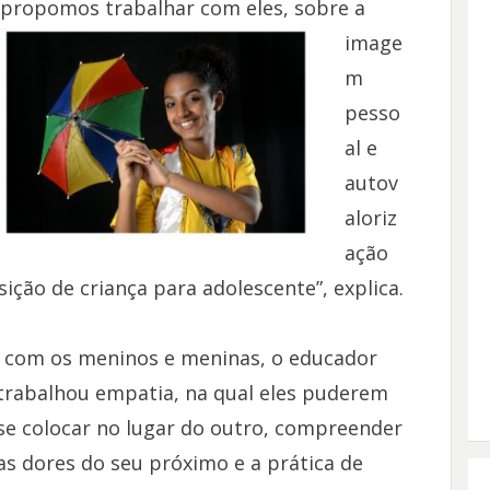
propomos trabalhar com eles,
sobre a
image
m
pesso
al e
autov
aloriz
ação
ição de criança para adolescente”, explica.
s com os meninos e meninas, o
educador
trabalhou empatia, na qual eles puderem
se colocar no lugar do outro, compreender
as dores do seu próximo e a prática de