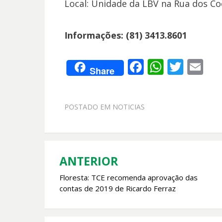
Local: Unidade da LBV na Rua dos Coe
Informações: (81) 3413.8601
F
W
T
E
Share
ac
h
w
m
e
at
itt
ai
POSTADO EM
NOTICIAS
b
s
er
l
o
A
o
p
k
p
ANTERIOR
Navegação
Floresta: TCE recomenda aprovação das
de
contas de 2019 de Ricardo Ferraz
Post