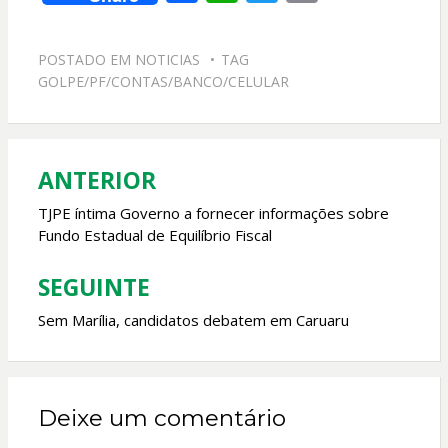
ac
h
w
m
e
at
itt
ai
POSTADO EM
NOTICIAS
TAG
b
s
er
l
GOLPE/PF/CONTAS/BANCO/CELULAR
o
A
o
p
k
p
ANTERIOR
Navegação
de
TJPE íntima Governo a fornecer informações sobre
Fundo Estadual de Equilíbrio Fiscal
Post
SEGUINTE
Sem Marília, candidatos debatem em Caruaru
Deixe um comentário