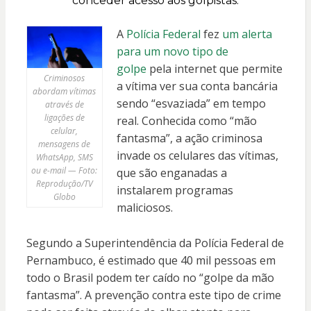
conceder acesso aos golpistas.
A
Polícia Federal
fez
um alerta
para um novo tipo de
golpe
pela internet que permite
Criminosos
a vítima ver sua conta bancária
abordam vítimas
sendo “esvaziada” em tempo
através de
ligações de
real. Conhecida como “mão
celular,
fantasma”, a ação criminosa
mensagens de
invade os celulares das vítimas,
WhatsApp, SMS
ou e-mail — Foto:
que são enganadas a
Reprodução/TV
instalarem programas
Globo
maliciosos.
Segundo a Superintendência da Polícia Federal de
Pernambuco, é estimado que 40 mil pessoas em
todo o Brasil podem ter caído no “golpe da mão
fantasma”. A prevenção contra este tipo de crime