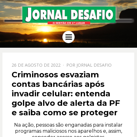
JORNAL
O Sertão em 1º Lugar
Menu
DESAFIO
PPOSTADO
26 DE AGOSTO DE 2022
POR
JORNAL DESAFIO
EM
Criminosos esvaziam
contas bancárias após
invadir celular: entenda
golpe alvo de alerta da PF
e saiba como se proteger
Na ação, pessoas são enganadas para instalar
programas maliciosos nos aparelhos e, assim,