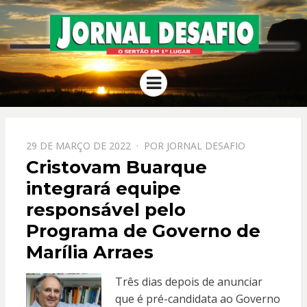
JORNAL
O Sertão em 1º Lugar
Menu
DESAFIO
PPOSTADO
29 DE MARÇO DE 2022
POR
JORNAL DESAFIO
EM
Cristovam Buarque
integrará equipe
responsável pelo
Programa de Governo de
Marília Arraes
Três dias depois de anunciar
que é pré-candidata ao Governo