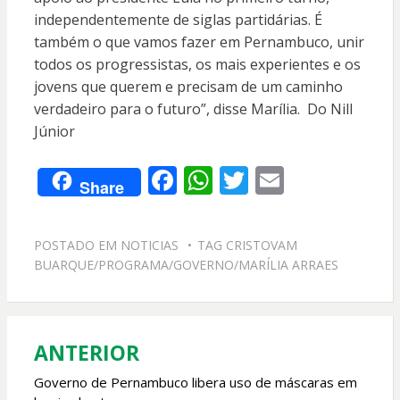
independentemente de siglas partidárias. É
também o que vamos fazer em Pernambuco, unir
todos os progressistas, os mais experientes e os
jovens que querem e precisam de um caminho
verdadeiro para o futuro”, disse Marília. Do Nill
Júnior
F
W
T
E
Share
ac
h
w
m
e
at
itt
ai
POSTADO EM
NOTICIAS
TAG
CRISTOVAM
b
s
er
l
BUARQUE/PROGRAMA/GOVERNO/MARÍLIA ARRAES
o
A
o
p
k
p
ANTERIOR
Navegação
de
Governo de Pernambuco libera uso de máscaras em