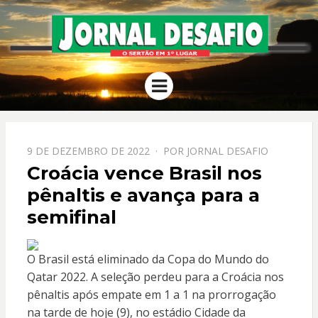
JORNAL
O Sertão em 1º Lugar
Menu
DESAFIO
PPOSTADO
9 DE DEZEMBRO DE 2022
POR
JORNAL DESAFIO
EM
Croácia vence Brasil nos
pênaltis e avança para a
semifinal
O Brasil está eliminado da Copa do Mundo do
Qatar 2022. A seleção perdeu para a Croácia nos
pênaltis após empate em 1 a 1 na prorrogação
na tarde de hoje (9), no estádio Cidade da