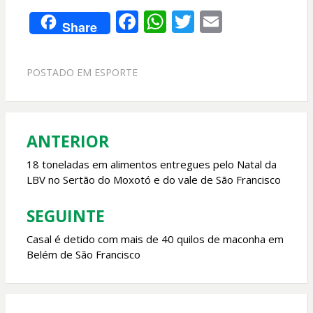
F
W
T
E
Share
ac
h
w
m
e
at
itt
ai
POSTADO EM
ESPORTE
b
s
er
l
o
A
o
p
ANTERIOR
Navegação
k
p
de
18 toneladas em alimentos entregues pelo Natal da
LBV no Sertão do Moxotó e do vale de São Francisco
Post
SEGUINTE
Casal é detido com mais de 40 quilos de maconha em
Belém de São Francisco