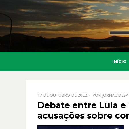
INÍCIO
PPOSTADO
17 DE OUTUBRO DE 2022
POR
JORNAL DESA
EM
Debate entre Lula e
acusações sobre co