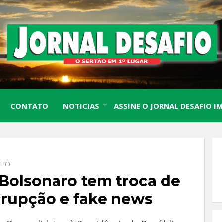
O Sertão em 1º Lugar
JORN
CONTATO
NOTICIAS
ASSINE O JORNAL DESAFIO I
DESA
FIO
 Bolsonaro tem troca de
rrupção e fake news