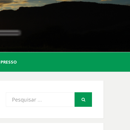
AL
MPRESSO
FIO
Procurar
PESQUISAR
por: