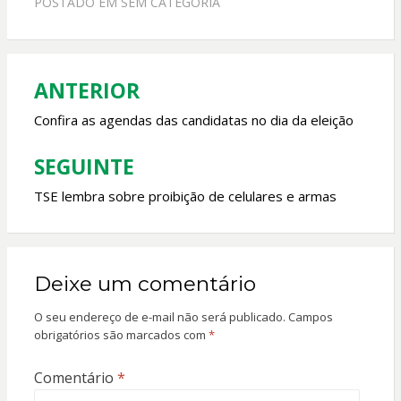
POSTADO EM
SEM CATEGORIA
b
s
er
l
o
A
o
p
ANTERIOR
Navegação
k
p
de
Confira as agendas das candidatas no dia da eleição
Post
SEGUINTE
TSE lembra sobre proibição de celulares e armas
Deixe um comentário
O seu endereço de e-mail não será publicado.
Campos
obrigatórios são marcados com
*
Comentário
*