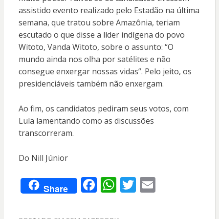
assistido evento realizado pelo Estadão na última
semana, que tratou sobre Amazônia, teriam
escutado o que disse a líder indígena do povo
Witoto, Vanda Witoto, sobre o assunto: “O
mundo ainda nos olha por satélites e não
consegue enxergar nossas vidas”. Pelo jeito, os
presidenciáveis também não enxergam.
Ao fim, os candidatos pediram seus votos, com
Lula lamentando como as discussões
transcorreram.
Do Nill Júnior
F
W
T
E
Share
ac
h
w
m
e
at
itt
ai