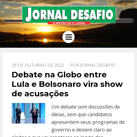
JORNAL
O Sertão em 1º Lugar
Menu
DESAFIO
PPOSTADO
29 DE OUTUBRO DE 2022
POR
JORNAL DESAFIO
EM
Debate na Globo entre
Lula e Bolsonaro vira show
de acusações
Um debate sem discussões de
ideias, sem que candidatos
apresentem seus programas de
governo e deixem claro ao