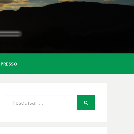
AL
MPRESSO
FIO
Procurar
PESQUISAR
por: