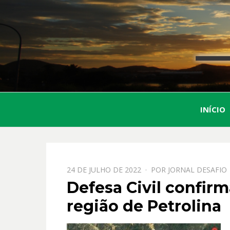
INÍCIO
PPOSTADO
24 DE JULHO DE 2022
POR
JORNAL DESAFIO
EM
Defesa Civil confirm
região de Petrolina