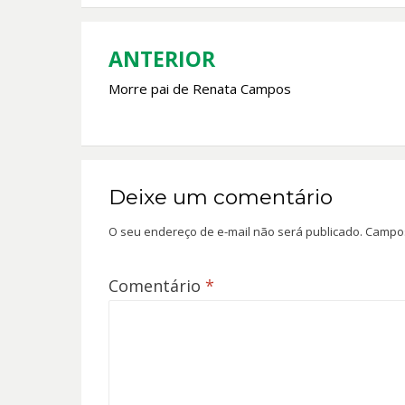
o
A
o
p
k
p
ANTERIOR
Navegação
Morre pai de Renata Campos
de
Post
Deixe um comentário
O seu endereço de e-mail não será publicado.
Campos
Comentário
*