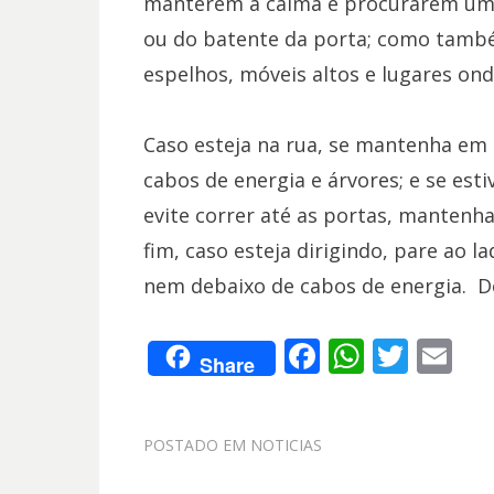
manterem a calma e procurarem um 
ou do batente da porta; como também
espelhos, móveis altos e lugares ond
Caso esteja na rua, se mantenha em u
cabos de energia e árvores; e se est
evite correr até as portas, mantenh
fim, caso esteja dirigindo, pare ao 
nem debaixo de cabos de energia. Do
F
W
T
E
Share
ac
h
w
m
e
at
itt
ai
POSTADO EM
NOTICIAS
b
s
er
l