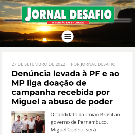
JORNAL
O Sertão em 1º Lugar
Menu
DESAFIO
PPOSTADO
27 DE SETEMBRO DE 2022
POR
JORNAL DESAFIO
EM
Denúncia levada à PF e ao
MP liga doação de
campanha recebida por
Miguel a abuso de poder
O candidato da União Brasil ao
governo de Pernambuco,
Miguel Coelho, será