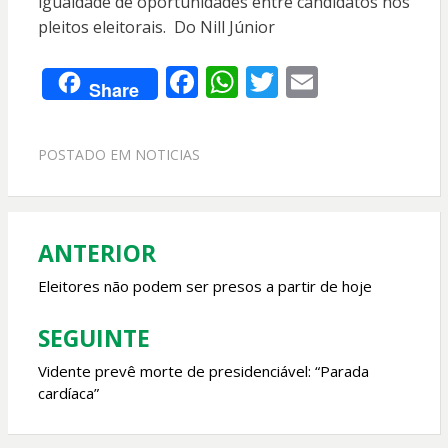
igualdade de oportunidades entre candidatos nos
pleitos eleitorais. Do Nill Júnior
F
W
T
E
Share
ac
h
w
m
e
at
itt
ai
POSTADO EM
NOTICIAS
b
s
er
l
o
A
o
p
ANTERIOR
Navegação
k
p
de
Eleitores não podem ser presos a partir de hoje
Post
SEGUINTE
Vidente prevê morte de presidenciável: “Parada
cardíaca”