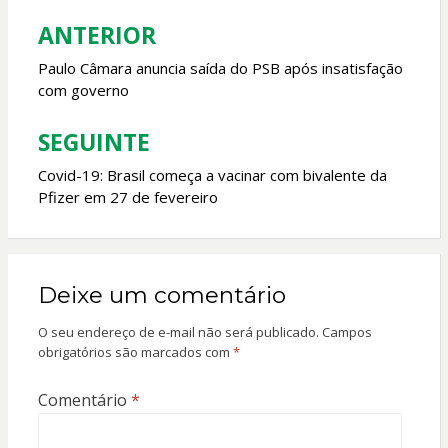
o
p
ANTERIOR
Navegação
k
p
de
Paulo Câmara anuncia saída do PSB após insatisfação
com governo
Post
SEGUINTE
Covid-19: Brasil começa a vacinar com bivalente da
Pfizer em 27 de fevereiro
Deixe um comentário
O seu endereço de e-mail não será publicado.
Campos
obrigatórios são marcados com
*
Comentário
*