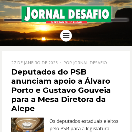
JORNAL
O Sertão em 1º Lugar
Menu
DESAFIO
PPOSTADO
27 DE JANEIRO DE 2023
POR
JORNAL DESAFIO
EM
Deputados do PSB
anunciam apoio a Álvaro
Porto e Gustavo Gouveia
para a Mesa Diretora da
Alepe
Os deputados estaduais eleitos
pelo PSB para a legislatura