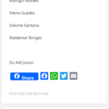
Rodrigo Novaes
Sileno Guedes
Simone Santana
Waldemar Borges
Do Nill Júnior
F
W
T
E
Share
ac
h
w
m
e
at
itt
ai
POSTADO EM
NOTICIAS
b
s
er
l
o
A