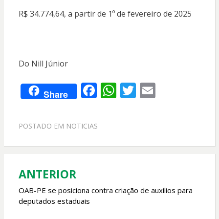
R$ 34.774,64, a partir de 1º de fevereiro de 2025
Do Nill Júnior
F
W
T
E
Share
ac
h
w
m
e
at
itt
ai
POSTADO EM
NOTICIAS
b
s
er
l
o
A
o
p
ANTERIOR
Navegação
k
p
de
OAB-PE se posiciona contra criação de auxílios para
deputados estaduais
Post