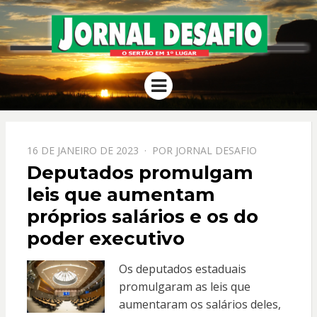
JORNAL
O Sertão em 1º Lugar
Menu
DESAFIO
PPOSTADO
16 DE JANEIRO DE 2023
POR
JORNAL DESAFIO
EM
Deputados promulgam
leis que aumentam
próprios salários e os do
poder executivo
Os deputados estaduais
promulgaram as leis que
aumentaram os salários deles,