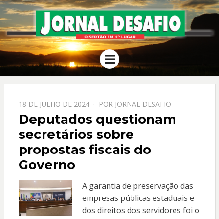
JORNAL
O Sertão em 1º Lugar
Menu
DESAFIO
PPOSTADO
18 DE JULHO DE 2024
POR
JORNAL DESAFIO
EM
Deputados questionam
secretários sobre
propostas fiscais do
Governo
A garantia de preservação das
empresas públicas estaduais e
dos direitos dos servidores foi o