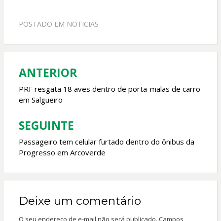
ac
h
w
m
e
at
itt
ai
POSTADO EM
NOTICIAS
b
s
er
l
o
A
o
p
ANTERIOR
Navegação
k
p
de
PRF resgata 18 aves dentro de porta-malas de carro
em Salgueiro
Post
SEGUINTE
Passageiro tem celular furtado dentro do ônibus da
Progresso em Arcoverde
Deixe um comentário
O seu endereço de e-mail não será publicado.
Campos