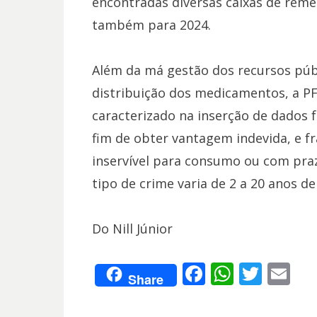
encontradas diversas caixas de remé
também para 2024.
Além da má gestão dos recursos púb
distribuição dos medicamentos, a PF
caracterizado na inserção de dados 
fim de obter vantagem indevida, e f
inservível para consumo ou com praz
tipo de crime varia de 2 a 20 anos d
Do Nill Júnior
F
W
T
E
Share
ac
h
w
m