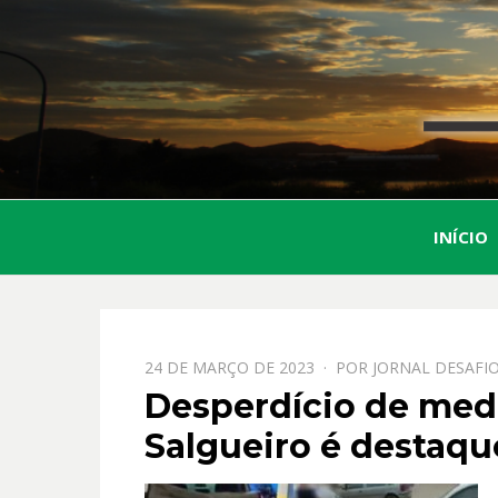
INÍCIO
PPOSTADO
24 DE MARÇO DE 2023
POR
JORNAL DESAFI
EM
Desperdício de me
Salgueiro é destaqu