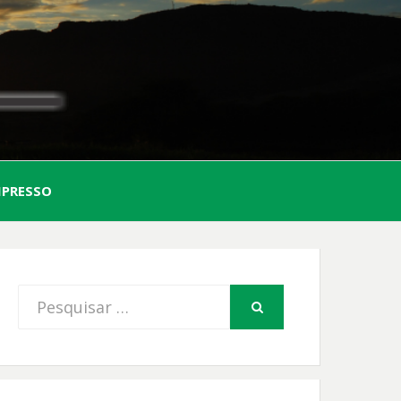
AL
MPRESSO
FIO
Procurar
PESQUISAR
por: