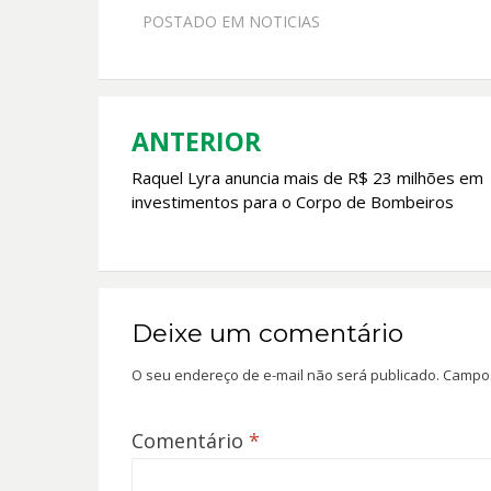
e
at
itt
ai
POSTADO EM
NOTICIAS
b
s
er
l
o
A
o
p
k
p
ANTERIOR
Navegação
Raquel Lyra anuncia mais de R$ 23 milhões em
de
investimentos para o Corpo de Bombeiros
Post
Deixe um comentário
O seu endereço de e-mail não será publicado.
Campos
Comentário
*