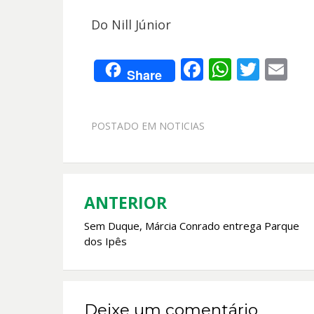
Do Nill Júnior
F
W
T
E
Share
ac
h
w
m
e
at
itt
ai
POSTADO EM
NOTICIAS
b
s
er
l
o
A
o
p
k
p
ANTERIOR
Navegação
Sem Duque, Márcia Conrado entrega Parque
de
dos Ipês
Post
Deixe um comentário