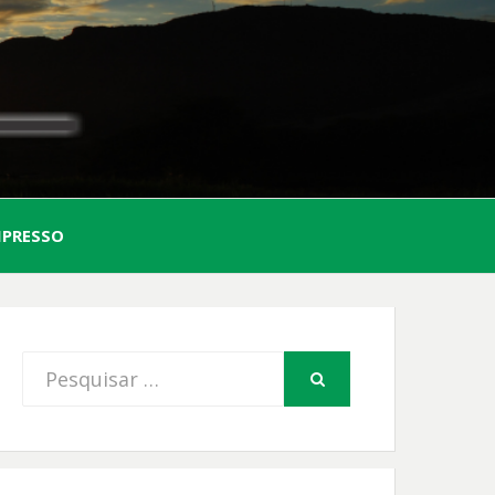
AL
MPRESSO
FIO
Procurar
PESQUISAR
por: