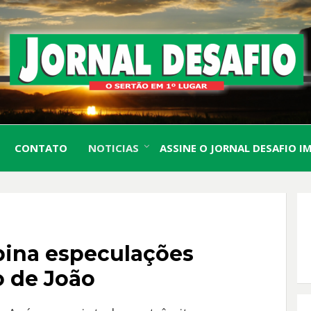
O Sertão em 1º Lugar
JORN
CONTATO
NOTICIAS
ASSINE O JORNAL DESAFIO I
DESA
bina especulações
o de João