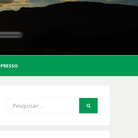
AL
MPRESSO
FIO
Procurar
PESQUISAR
por: