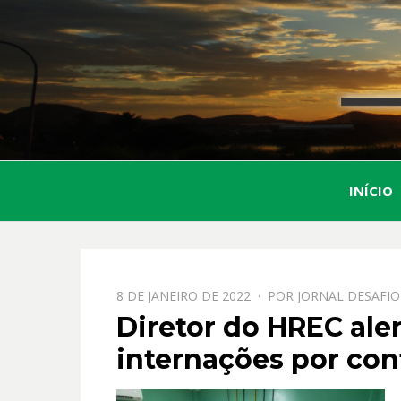
INÍCIO
PPOSTADO
8 DE JANEIRO DE 2022
POR
JORNAL DESAFIO
EM
Diretor do HREC ale
internações por con