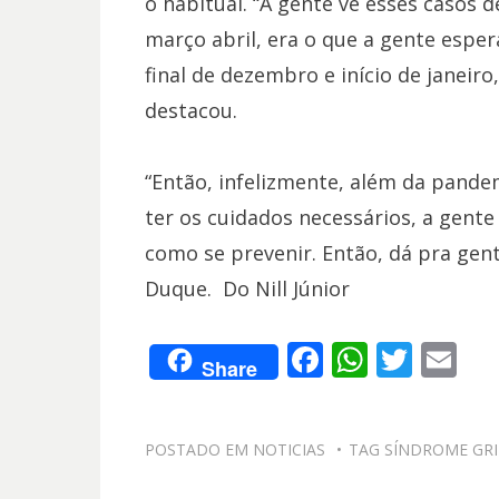
o habitual. “A gente vê esses casos 
março abril, era o que a gente esp
final de dezembro e início de janeiro
destacou.
“Então, infelizmente, além da pan
ter os cuidados necessários, a gent
como se prevenir. Então, dá pra gent
Duque. Do Nill Júnior
F
W
T
E
Share
ac
h
w
m
e
at
itt
ai
POSTADO EM
NOTICIAS
TAG
SÍNDROME GRI
b
s
er
l