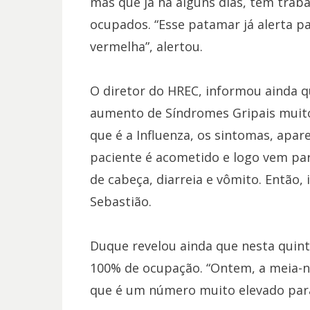
mas que já há alguns dias, tem trab
ocupados. “Esse patamar já alerta p
vermelha”, alertou.
O diretor do HREC, informou ainda q
aumento de Síndromes Gripais muito 
que é a Influenza, os sintomas, apar
paciente é acometido e logo vem pa
de cabeça, diarreia e vômito. Então,
Sebastião.
Duque revelou ainda que nesta quinta
100% de ocupação. “Ontem, a meia-n
que é um número muito elevado para