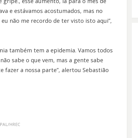
de gripe., esse aumento, lá para o mês de
erava e estávamos acostumados, mas no
, eu não me recordo de ter visto isto aqui”,
demia também tem a epidemia. Vamos todos
e não sabe o que vem, mas a gente sabe
e fazer a nossa parte”, alertou Sebastião
PAL/HREC