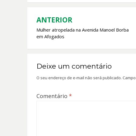
o
A
o
p
k
p
ANTERIOR
Navegação
Mulher atropelada na Avenida Manoel Borba
de
em Afogados
Post
Deixe um comentário
O seu endereço de e-mail não será publicado.
Campos
Comentário
*