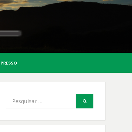
AL
MPRESSO
FIO
Procurar
PESQUISAR
por: