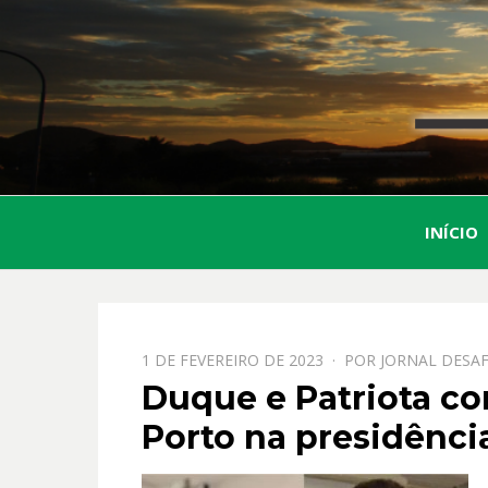
INÍCIO
PPOSTADO
1 DE FEVEREIRO DE 2023
POR
JORNAL DESAF
EM
Duque e Patriota co
Porto na presidênci