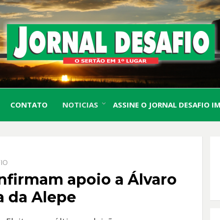
O Sertão em 1º Lugar
JORN
CONTATO
NOTICIAS
ASSINE O JORNAL DESAFIO I
DESA
IO
nfirmam apoio a Álvaro
a da Alepe