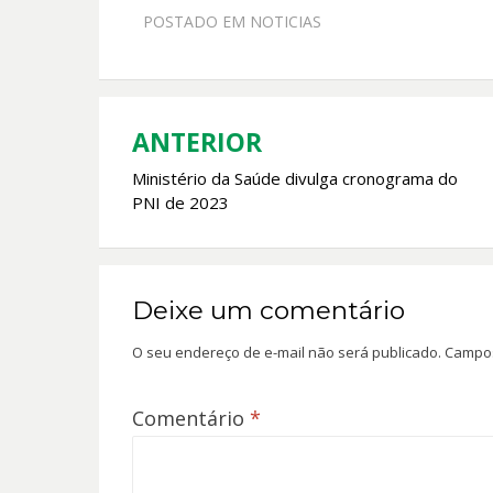
e
at
itt
ai
POSTADO EM
NOTICIAS
b
s
er
l
o
A
o
p
k
p
ANTERIOR
Navegação
Ministério da Saúde divulga cronograma do
de
PNI de 2023
Post
Deixe um comentário
O seu endereço de e-mail não será publicado.
Campos
Comentário
*