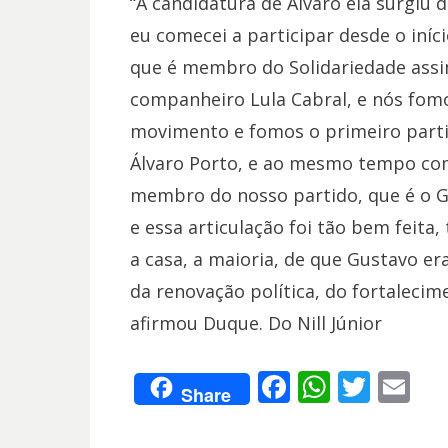
“A candidatura de Álvaro ela surgiu
eu comecei a participar desde o iní
que é membro do Solidariedade assi
companheiro Lula Cabral, e nós fomo
movimento e fomos o primeiro partid
Álvaro Porto, e ao mesmo tempo com
membro do nosso partido, que é o Gu
e essa articulação foi tão bem feit
a casa, a maioria, de que Gustavo e
da renovação política, do fortaleci
afirmou Duque. Do Nill Júnior
F
W
T
E
Share
ac
h
w
m