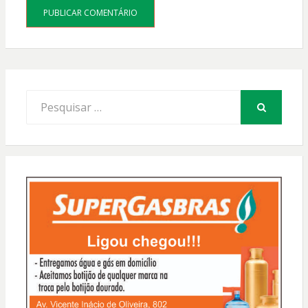
Procurar
por:
PESQUISAR