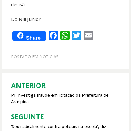
decisão.
Do Nill Júnior
F
W
T
E
Share
ac
h
w
m
e
at
itt
ai
POSTADO EM
NOTICIAS
b
s
er
l
o
A
o
p
ANTERIOR
Navegação
k
p
de
PF investiga fraude em licitação da Prefeitura de
Araripina
Post
SEGUINTE
‘Sou radicalmente contra policiais na escola’, diz