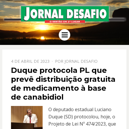
JORNAL
O Sertão em 1º Lugar
Menu
DESAFIO
PPOSTADO
4 DE ABRIL DE 2023
POR
JORNAL DESAFIO
EM
Duque protocola PL que
prevê distribuição gratuita
de medicamento à base
de canabidiol
O deputado estadual Luciano
Duque (SD) protocolou, hoje, o
Projeto de Lei Nº 474/2023, que