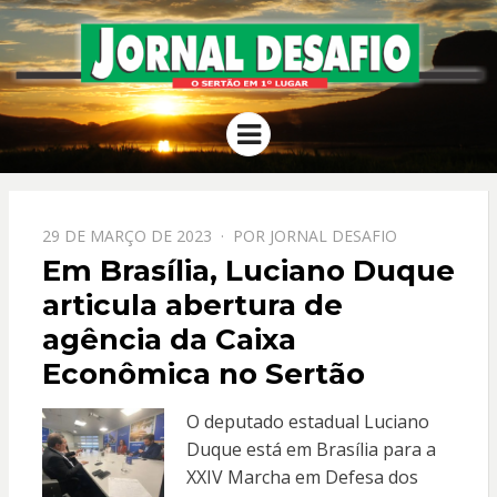
JORNAL
O Sertão em 1º Lugar
Menu
DESAFIO
PPOSTADO
29 DE MARÇO DE 2023
POR
JORNAL DESAFIO
EM
Em Brasília, Luciano Duque
articula abertura de
agência da Caixa
Econômica no Sertão
O deputado estadual Luciano
Duque está em Brasília para a
XXIV Marcha em Defesa dos