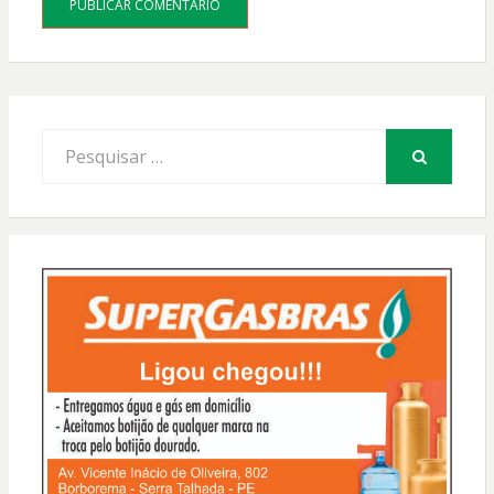
Procurar
por:
PESQUISAR