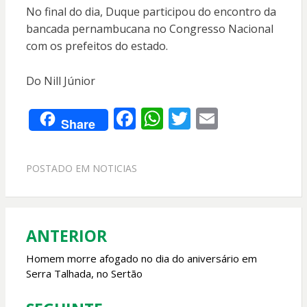
No final do dia, Duque participou do encontro da
bancada pernambucana no Congresso Nacional
com os prefeitos do estado.
Do Nill Júnior
F
W
T
E
Share
ac
h
w
m
e
at
itt
ai
POSTADO EM
NOTICIAS
b
s
er
l
o
A
o
p
ANTERIOR
Navegação
k
p
de
Homem morre afogado no dia do aniversário em
Serra Talhada, no Sertão
Post