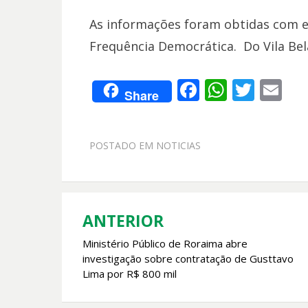
As informações foram obtidas com e
Frequência Democrática. Do Vila Bel
F
W
T
E
Share
ac
h
w
m
e
at
itt
ai
POSTADO EM
NOTICIAS
b
s
er
l
o
A
o
p
k
p
ANTERIOR
Navegação
Ministério Público de Roraima abre
de
investigação sobre contratação de Gusttavo
Post
Lima por R$ 800 mil