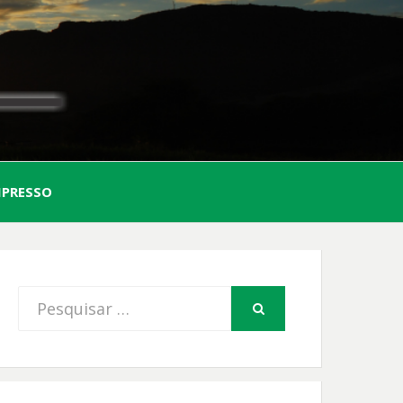
AL
MPRESSO
FIO
Procurar
PESQUISAR
por: