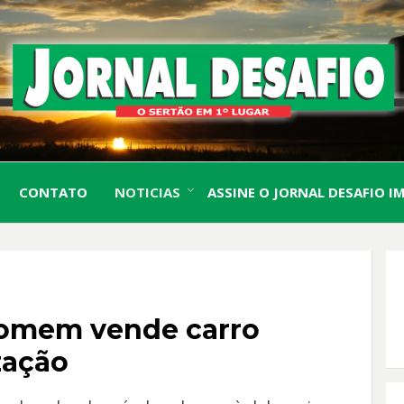
O Sertão em 1º Lugar
JORN
CONTATO
NOTICIAS
ASSINE O JORNAL DESAFIO I
DESA
homem vende carro
zação