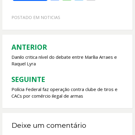
ac
h
w
m
e
at
itt
ai
POSTADO EM
NOTICIAS
b
s
er
l
o
A
o
p
ANTERIOR
Navegação
k
p
de
Danilo critica nível do debate entre Marília Arraes e
Raquel Lyra
Post
SEGUINTE
Polícia Federal faz operação contra clube de tiros e
CACs por comércio ilegal de armas
Deixe um comentário