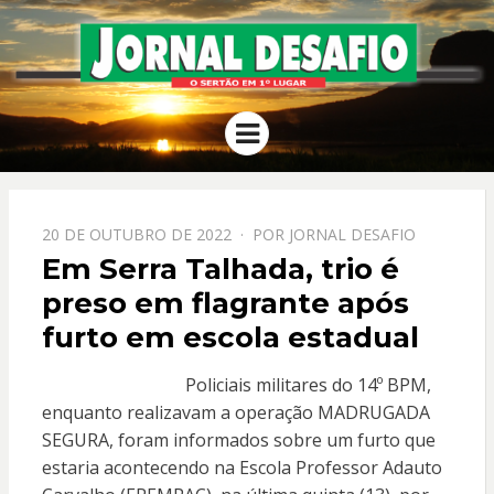
JORNAL
O Sertão em 1º Lugar
Menu
DESAFIO
PPOSTADO
20 DE OUTUBRO DE 2022
POR
JORNAL DESAFIO
EM
Em Serra Talhada, trio é
preso em flagrante após
furto em escola estadual
Policiais militares do 14º BPM,
enquanto realizavam a operação MADRUGADA
SEGURA, foram informados sobre um furto que
estaria acontecendo na Escola Professor Adauto