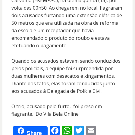
Carvalho (EREMPAC), na última quinta (13), por
volta das 00h50. Ao chegarem no local, flagraram
dois acusados furtando uma extensão elétrica de
50 metros que era utilizada na obra de reforma
da escola e um receptador que havia
encomendado o produto do roubo e estava
efetuando o pagamento.
Quando os acusados estavam sendo conduzidos
pelos policiais, a equipe foi surpreendida por
duas mulheres com desacatos e xingamentos.
Diante dos fatos, elas foram conduzidas junto
aos acusados à Delegacia de Polícia Civil.
O trio, acusado pelo furto, foi preso em
flagrante. Do Vila Bela Online
F
W
T
E
Share