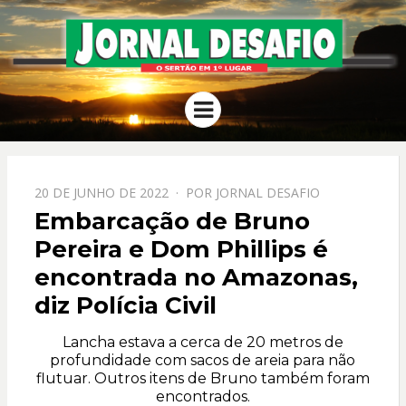
JORNAL
O Sertão em 1º Lugar
Menu
DESAFIO
PPOSTADO
20 DE JUNHO DE 2022
POR
JORNAL DESAFIO
EM
Embarcação de Bruno
Pereira e Dom Phillips é
encontrada no Amazonas,
diz Polícia Civil
Lancha estava a cerca de 20 metros de
profundidade com sacos de areia para não
flutuar. Outros itens de Bruno também foram
encontrados.