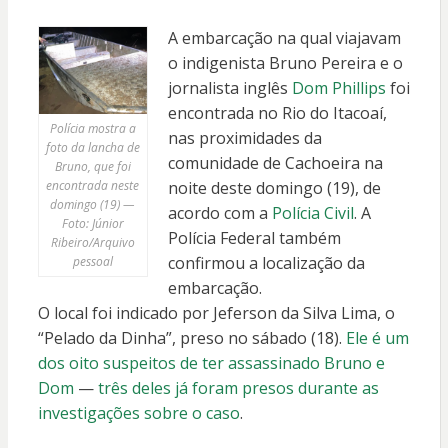
A embarcação na qual viajavam
o indigenista Bruno Pereira e o
jornalista inglês
Dom Phillips
foi
encontrada no Rio do Itacoaí,
Polícia mostra a
nas proximidades da
foto da lancha de
comunidade de Cachoeira na
Bruno, que foi
encontrada neste
noite deste domingo (19), de
domingo (19) —
acordo com a
Polícia Civil
. A
Foto: Júnior
Polícia Federal também
Ribeiro/Arquivo
confirmou a localização da
pessoal
embarcação.
O local foi indicado por Jeferson da Silva Lima, o
“Pelado da Dinha”, preso no sábado (18).
Ele é um
dos oito suspeitos de ter assassinado Bruno e
Dom
—
três deles já foram presos durante as
investigações sobre o caso
.