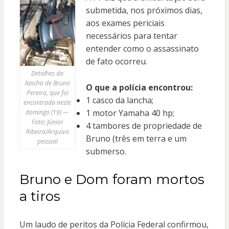
submetida, nos próximos dias,
aos exames periciais
necessários para tentar
entender como o assassinato
de fato ocorreu.
Detalhes da
lancha de Bruno
O que a polícia encontrou:
Pereira, que foi
1 casco da lancha;
encontrada neste
1 motor Yamaha 40 hp;
domingo (19) —
Foto: Júnior
4 tambores de propriedade de
Ribeiro/Arquivo
Bruno (três em terra e um
pessoal
submerso.
Bruno e Dom foram mortos
a tiros
Um laudo de peritos da Polícia Federal confirmou,