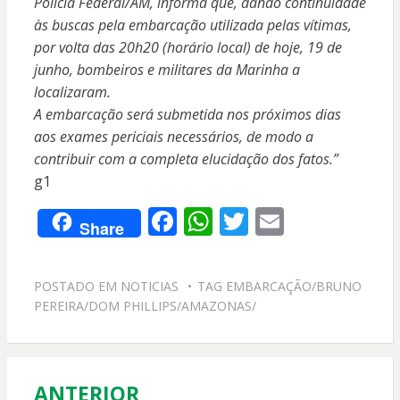
Polícia Federal/AM, informa que, dando continuidade
às buscas pela embarcação utilizada pelas vítimas,
por volta das 20h20 (horário local) de hoje, 19 de
junho, bombeiros e militares da Marinha a
localizaram.
A embarcação será submetida nos próximos dias
aos exames periciais necessários, de modo a
contribuir com a completa elucidação dos fatos.”
g1
F
W
T
E
Share
ac
h
w
m
e
at
itt
ai
POSTADO EM
NOTICIAS
TAG
EMBARCAÇÃO/BRUNO
b
s
er
l
PEREIRA/DOM PHILLIPS/AMAZONAS/
o
A
o
p
k
p
ANTERIOR
Navegação