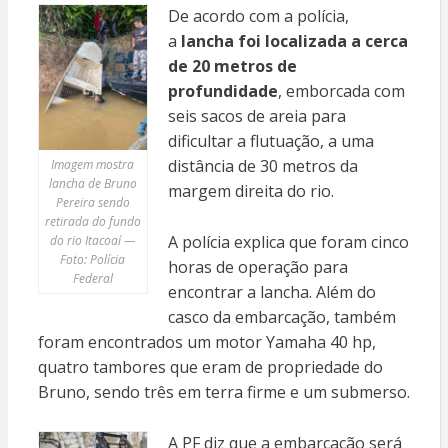
De acordo com a polícia,
a
lancha foi localizada a cerca
de 20 metros de
profundidade
, emborcada com
seis sacos de areia para
dificultar a flutuação, a uma
distância de 30 metros da
Imagem mostra
lancha de Bruno
margem direita do rio.
Pereira sendo
retirada do fundo
A polícia explica que foram cinco
do rio Itacoaí —
Foto: Polícia
horas de operação para
Federal
encontrar a lancha. Além do
casco da embarcação, também
foram encontrados um motor Yamaha 40 hp,
quatro tambores que eram de propriedade do
Bruno, sendo três em terra firme e um submerso.
A PF diz que a embarcação será