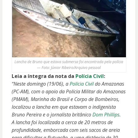
Lancha de Bruno que estava submersa foi encontrada pela polícia
— Foto: Júnior Ribeiro/Arquivo pessoal
Leia a íntegra da nota da
Polícia Civil
:
“Neste domingo (19/06), a
Polícia Civil
do Amazonas
(PC-AM), com o apoio da Polícia Militar do Amazonas
(PMAM), Marinha do Brasil e Corpo de Bombeiros,
localizou a lancha em que estavam o indigenista
Bruno Pereira e o jornalista britânico
Dom Phillips
.
A lancha foi localizada a cerca de 20 metros de
profundidade, emborcada com seis sacos de areia
para dificultar a flutuação, a uma distância de 30