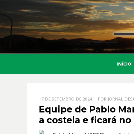
INÍCIO
PPOSTADO
17 DE SETEMBRO DE 2024
POR
JORNAL DES
EM
Equipe de Pablo Mar
a costela e ficará n