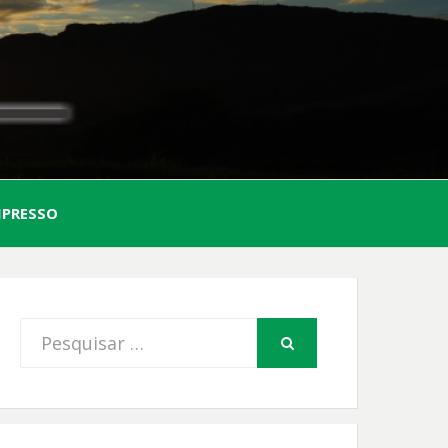
AL
MPRESSO
FIO
Procurar
PESQUISAR
por: