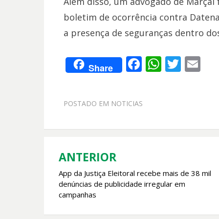
Além disso, um advogado de Marçal foi
boletim de ocorrência contra Datena.
a presença de seguranças dentro do
F
W
T
E
Share
ac
h
w
m
e
at
itt
ai
POSTADO EM
NOTICIAS
b
s
er
l
o
A
o
p
k
p
ANTERIOR
Navegação
App da Justiça Eleitoral recebe mais de 38 mil
de
denúncias de publicidade irregular em
Post
campanhas