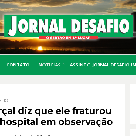
O Sertão em 1º Lugar
JORN
CONTATO
NOTICIAS
ASSINE O JORNAL DESAFIO I
DESA
AFIO
çal diz que ele fraturou
o hospital em observação